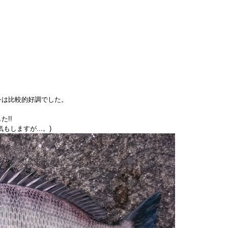
シは比較的好調でした。
!!
しますが...。)