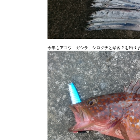
今年もアコウ、ガシラ、シログチと珍客？を釣り