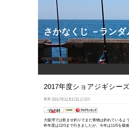
さかなくじ －ラン
2017年度ショアジギシー
新茶
(
2017年12月17日 17:07
)
大阪湾では飲ませ釣りでまだ青物は釣れているよう
昨年度は12/3まで行きましたが、今年は11/5を