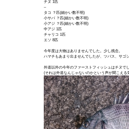
チヌ 1匹
--
タコ ？匹(細かい数不明)
小サバ ？匹(細かい数不明)
小アジ ？匹(細かい数不明)
中アジ 1匹
チャリコ 1匹
エソ 8匹
今年度は大物はありませんでした。少し残念。
ハマチもあまり出ませんでしたが、ツバス、サゴ
外道以外の今年のファーストフィッシュはチヌでした
(それは外道なんじゃないのかという声が聞こえる気も