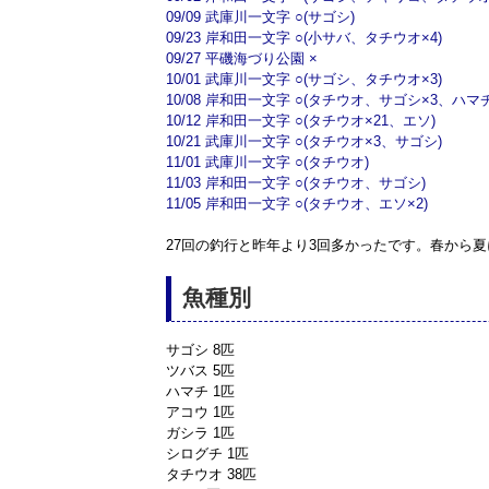
09/09 武庫川一文字 ○(サゴシ)
09/23 岸和田一文字 ○(小サバ、タチウオ×4)
09/27 平磯海づり公園 ×
10/01 武庫川一文字 ○(サゴシ、タチウオ×3)
10/08 岸和田一文字 ○(タチウオ、サゴシ×3、ハマ
10/12 岸和田一文字 ○(タチウオ×21、エソ)
10/21 武庫川一文字 ○(タチウオ×3、サゴシ)
11/01 武庫川一文字 ○(タチウオ)
11/03 岸和田一文字 ○(タチウオ、サゴシ)
11/05 岸和田一文字 ○(タチウオ、エソ×2)
27回の釣行と昨年より3回多かったです。春から夏
魚種別
サゴシ 8匹
ツバス 5匹
ハマチ 1匹
アコウ 1匹
ガシラ 1匹
シログチ 1匹
タチウオ 38匹