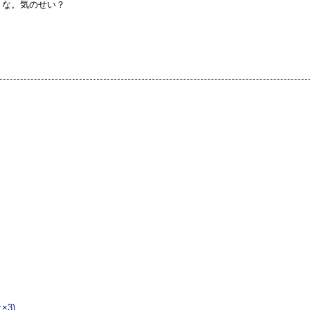
うな。気のせい？
×3)