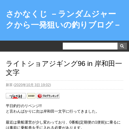
さかなくじ －ランダムジャー
クから一発狙いの釣りブログ－
ライトショアジギング96 in 岸和田一
文字
新茶
(
2020年10月 3日 19:02
)
平日釣行のリベンジ!!
と言わんばかりに次は岸和田一文字に行ってきました。
最近は乗船運営が少し変わっており、0番船(定期便の1便前)に乗るに
は事前に乗船券を手に入れる必要があります。