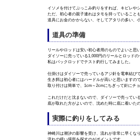
イソメを付けてぶっこみ釣りをすれば、キビレや
ただ、初心者の親子連れはタモを持っていること
道具にお金のかからない、そしてアタリの多い、
道具の準備
リールやロッドは安い初心者用のものでよいと思
ダイソーに売っている1,000円のリールとロッド
私はパックロッドでテスト釣行してみました。
仕掛けはダイソーで売っているアジ針を電車結び
生き餌は初心者にはハードルが高いと思いますので
取り付けは簡単で、1cm～2cmにちぎって針にチ
これだけだと沈まないので、ダイソーで売っている
底が取れた方がよいので、沈めた時に底に着いた
実際に釣りをしてみる
神崎川は潮汐の影響を受け、流れが非常に早くな
流れの緩い場所を探すのがポイントです。