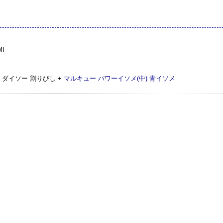
ML
+ ダイソー 割りびし +
マルキュー パワーイソメ(中) 青イソメ