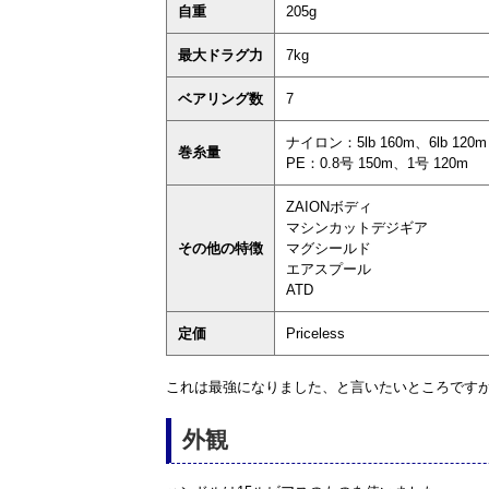
自重
205g
最大ドラグ力
7kg
ベアリング数
7
ナイロン：5lb 160m、6lb 120m
巻糸量
PE：0.8号 150m、1号 120m
ZAIONボディ
マシンカットデジギア
その他の特徴
マグシールド
エアスプール
ATD
定価
Priceless
これは最強になりました、と言いたいところです
外観