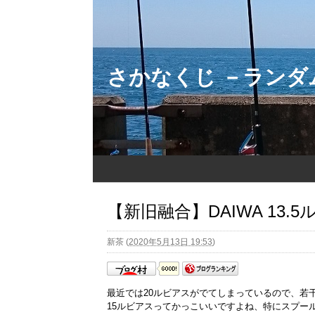
さかなくじ －ラン
【新旧融合】DAIWA 13.5ル
新茶
(
2020年5月13日 19:53
)
最近では20ルビアスがでてしまっているので、若干
15ルビアスってかっこいいですよね、特にスプー