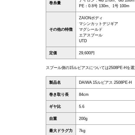
ナイロン：4lb 170m、6lb 100m
巻糸量
PE：0.8号 130m、1号 100m
ZAIONボディ
マシンカットデジギア
その他の特徴
マグシールド
エアスプール
UTD
定価
29,600円
スプール側の15ルビアスについては2508PE-Hを
製品名
DAIWA 15ルビアス 2508PE-H
巻き取り長
84cm
ギヤ比
5.6
自重
200g
最大ドラグ力
7kg