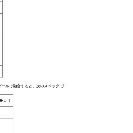
プールで融合すると、次のスペックに!!
8PE-H