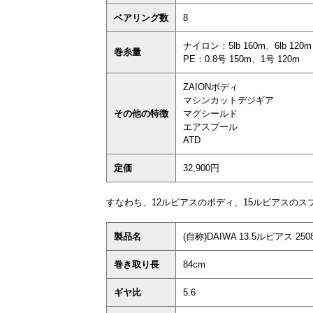
ベアリング数
8
ナイロン：5lb 160m、6lb 120m
巻糸量
PE：0.8号 150m、1号 120m
ZAIONボディ
マシンカットデジギア
その他の特徴
マグシールド
エアスプール
ATD
定価
32,900円
すなわち、12ルビアスのボディ、15ルビアスのス
製品名
(自称)DAIWA 13.5ルビアス 250
巻き取り長
84cm
ギヤ比
5.6