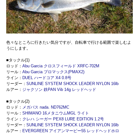
色々なところに行きたい気分ですが、自転車で行ける範囲で楽しむよ
うにします。
■タックル(1)
ロッド：
Abu Garcia クロスフィールド XRFC-702M
リール：
Abu Garcia プロマックス(PMAX2)
ライン：
DUEL ハードコア X4 0.8号
リーダー：
SUNLINE SYSTEM SHOCK LEADER NYLON 16lb
ルアー：
ジャクソン 鉄PAN Vib 14g レッドヘッド
■タックル(2)
ロッド：
メガバス nada. ND762MC
リール：
SHIMANO 16メタニウムMGL ライト
ライン：
クレハ シーガー PEX8 LURE EDITION 1.2号
リーダー：
SUNLINE SYSTEM SHOCK LEADER NYLON 16lb
ルアー：
EVERGREEN アイアンマービー55 レッドヘッドホロ