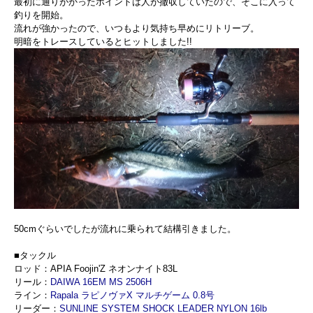
最初に通りがかったポイントは人が撤収していたので、そこに入って
釣りを開始。
流れが強かったので、いつもより気持ち早めにリトリーブ。
明暗をトレースしているとヒットしました!!
50cmぐらいでしたが流れに乗られて結構引きました。
■タックル
ロッド：APIA Foojin'Z ネオンナイト83L
リール：
DAIWA 16EM MS 2506H
ライン：
Rapala ラピノヴァX マルチゲーム 0.8号
リーダー：
SUNLINE SYSTEM SHOCK LEADER NYLON 16lb