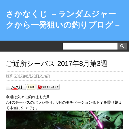
さかなくじ －ランダムジャー
クから一発狙いの釣りブログ－
ご近所シーバス 2017年8月第3週
新茶
(
2017年8月20日 21:47
)
今週は久々に釣れました!!
7月のチーバスのバラシ祭り、8月のモチベーション低下？を乗り越え
て本当に久々です。