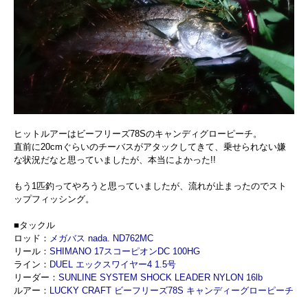
ヒットルアーはビーフリーズ78Sのキャンディグローピーチ。
直前に20cmぐらいのチーバスがアタックしてきて、乗せられない嫌
な状況だなと思っていましたが、本当によかった!!
もう1匹釣ってやろうと思っていましたが、流れが止まったのでスト
ップフィッシング。
■タックル
ロッド：
メガバス nada. ND762MC
リール：
SHIMANO 17スコーピオンDC 100HG
ライン：
DUEL エックスワイヤー4 1.5号
リーダー：
SUNLINE SYSTEM SHOCK LEADER NYLON 16lb
ルアー：
LUCKY CRAFT ビーフリーズ78S キャンディーグローピーチ