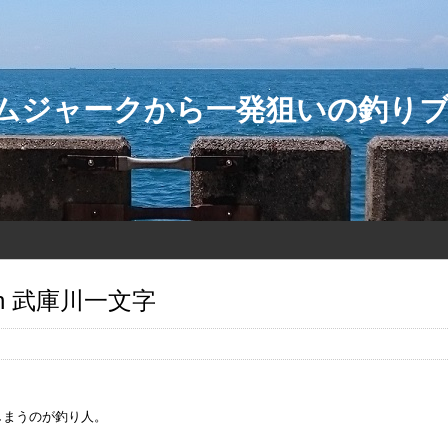
ダムジャークから一発狙いの釣り
n 武庫川一文字
しまうのが釣り人。