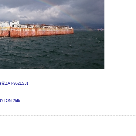
ZAT-962LSJ)
YLON 25lb