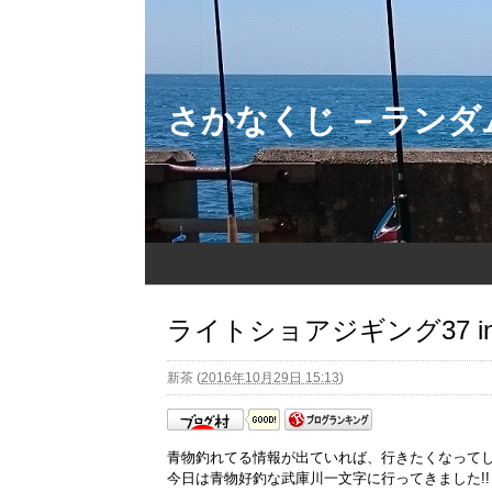
さかなくじ －ラン
ライトショアジギング37 i
新茶
(
2016年10月29日 15:13
)
青物釣れてる情報が出ていれば、行きたくなって
今日は青物好釣な武庫川一文字に行ってきました!!